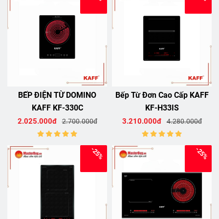
BẾP ĐIỆN TỪ DOMINO
Bếp Từ Đơn Cao Cấp KAFF
KAFF KF-330C
KF-H33IS
2.025.000đ
3.210.000đ
2.700.000đ
4.280.000đ
-25%
-25%