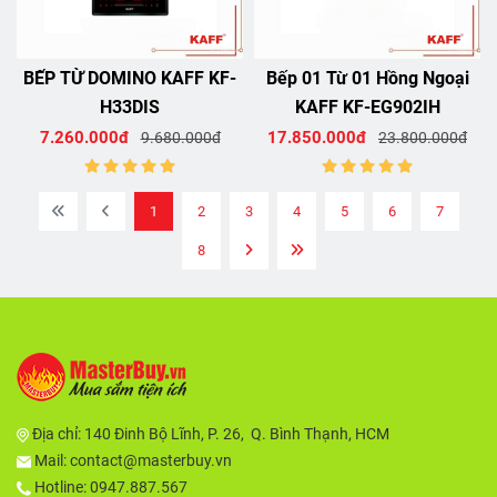
BẾP TỪ DOMINO KAFF KF-
Bếp 01 Từ 01 Hồng Ngoại
H33DIS
KAFF KF-EG902IH
7.260.000đ
17.850.000đ
9.680.000đ
23.800.000đ
1
2
3
4
5
6
7
8
Địa chỉ:
140 Đinh Bộ Lĩnh, P. 26, Q. Bình Thạnh, HCM
Mail:
contact@masterbuy.vn
Hotline: 0947.887.567