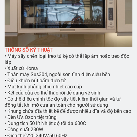
THÔNG SỐ KỸ THUẬT
• Máy sấy chén loại treo tủ kệ có thể lắp âm hoặc treo độc
lập
• Xuất xứ Korea
• Thân máy Sus304, ngoài sơn tĩnh điện siêu bền
• Điều khiển nút bấm điện tử
• Mặt kính phẳng chịu nhiệt cao cấp
• Kết cấu cửa có thể tháo rời dễ dàng vệ sinh
• Có thể điều chỉnh tốc độ sấy tiết kiệm thời gian và tự
động tắt khi mở cửa an toàn cho người sử dụng
• Khung chứa đĩa thiết kế để được nhiều đĩa và độ bền cao
• Đèn UV, Ozon tiệt trùng
• Dung tích 50 lít Nhiệt độ tối đa 600C
• Công suất 280W
• Điện thế 220-240V/50-60Hz