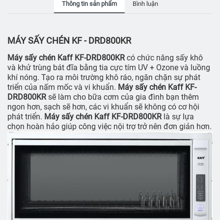
Thông tin sản phẩm
Bình luận
MÁY SẤY CHÉN KF - DRD800KR
Máy sấy chén Kaff KF-DRD800KR
có chức năng sấy khô
và khử trùng bát đĩa bằng tia cực tím UV + Ozone và luồng
khí nóng. Tạo ra môi trường khô ráo, ngăn chặn sự phát
triển của nấm mốc và vi khuẩn.
Máy sấy chén Kaff KF-
DRD800KR
sẽ làm cho bữa cơm của gia đình bạn thêm
ngon hơn, sạch sẽ hơn, các vi khuẩn sẽ không có cơ hội
phát triển.
Máy sấy chén Kaff KF-DRD800KR
là sự lựa
chọn hoàn hảo giúp công việc nội trợ trở nên đơn giản hơn.