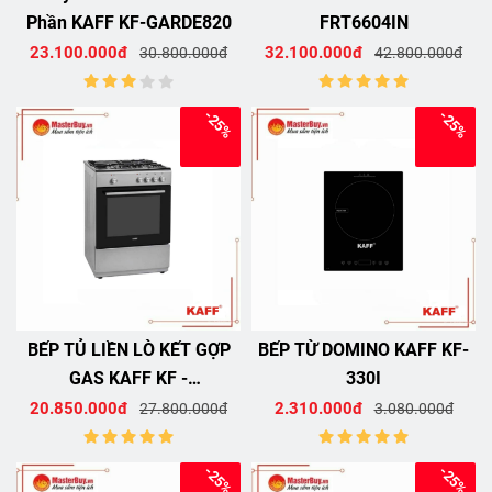
Phần KAFF KF-GARDE820
FRT6604IN
23.100.000đ
32.100.000đ
30.800.000đ
42.800.000đ
-25%
-25%
BẾP TỦ LIỀN LÒ KẾT GỢP
BẾP TỪ DOMINO KAFF KF-
GAS KAFF KF -
330I
FRT6604GAC
20.850.000đ
2.310.000đ
27.800.000đ
3.080.000đ
-25%
-25%