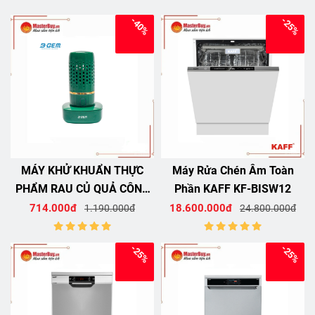
-40%
-25%
MÁY KHỬ KHUẨN THỰC
Máy Rửa Chén Âm Toàn
PHẨM RAU CỦ QUẢ CÔNG
Phần KAFF KF-BISW12
NGHỆ ION HYDROXYL B-
714.000đ
18.600.000đ
1.190.000đ
24.800.000đ
GEM BG-06GREEN
-25%
-25%