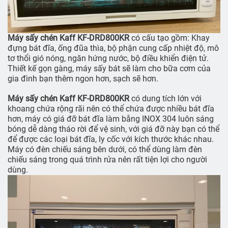
Máy sấy chén Kaff KF-DRD800KR
có cấu tạo gồm: Khay
đựng bát đĩa, ống đũa thìa, bộ phận cung cấp nhiệt độ, mô
tơ thổi gió nóng, ngăn hứng nước, bộ điều khiển điện tử.
Thiết kế gọn gàng, máy sấy bát sẽ làm cho bữa cơm của
gia đình bạn thêm ngon hơn, sạch sẽ hơn.
Máy sấy chén Kaff KF-DRD800KR
có dung tích lớn với
khoang chứa rộng rãi nên có thể chứa được nhiều bát đĩa
hơn, máy có giá đỡ bát đĩa làm bằng INOX 304 luôn sáng
bóng dễ dàng tháo rời để vệ sinh, với giá đỡ này bạn có thể
để được các loại bát đĩa, ly cốc với kích thước khác nhau.
Máy có đèn chiếu sáng bên dưới, có thể dùng làm đèn
chiếu sáng trong quá trình rửa nên rất tiện lợi cho người
dùng.