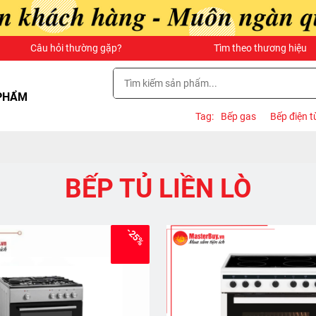
Câu hỏi thường gặp?
Tìm theo thương hiệu
PHẨM
Tag:
Bếp gas
Bếp điện t
BẾP TỦ LIỀN LÒ
-25%