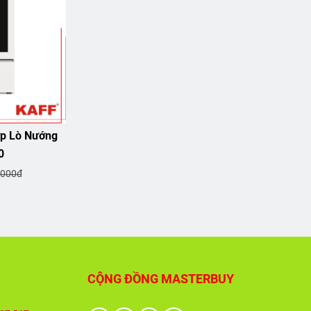
ợp Lò Nướng
0
.000đ
CỘNG ĐỒNG MASTERBUY