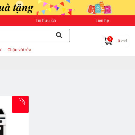
Tin hữu ích
Liên hệ
0
- 0
vnđ
ừ
Chậu vòi rửa
-21%