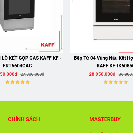
N LÒ KẾT GỢP GAS KAFF KF -
Bếp Từ 04 Vùng Nấu Kết H
FRT6604GAC
KAFF KF-IK6085
850.000đ
28.950.000đ
27.800.000đ
36.800
CHÍNH SÁCH
MASTERBUY