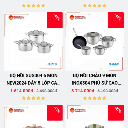
TUV B-GEM BG-868EVIAN
BG-888NEW
-40%
-40%
BỘ NỒI SUS304 6 MÓN
BỘ NỒI CHẢO 9 MÓN
NEW2024 ĐÁY 5 LỚP CAO
INOX304 PHỦ SỨ CAO
CẤP KIỂM ĐỊNH TUV B-
CẤP KIỂM ĐỊNH TUV B-
1.614.000đ
3.714.000đ
2.690.000đ
6.190.000đ
GEM BG-379
GEM BG-388
-17%
-27%