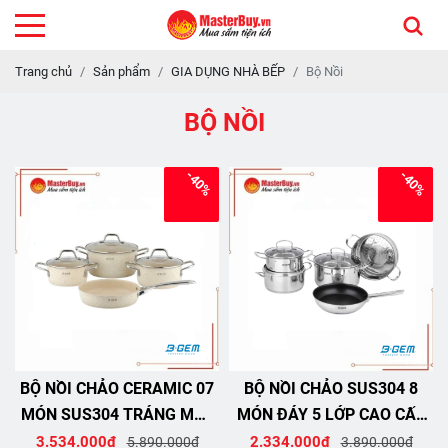
Trang chủ
Sản phẩm
GIA DỤNG NHÀ BẾP
Bộ Nồi
BỘ NỒI
-40%
-40%
BỘ NỒI CHẢO CERAMIC 07
BỘ NỒI CHẢO SUS304 8
MÓN SUS304 TRÁNG MEN
MÓN ĐÁY 5 LỚP CAO CẤP
SỨ CAO CẤP KIỂM ĐỊNH
KIỂM ĐỊNH TUV B-GEM
3.534.000đ
2.334.000đ
5.890.000đ
3.890.000đ