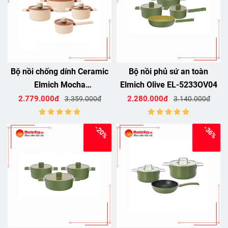
Bộ nồi chống dính Ceramic
Bộ nồi phủ sứ an toàn
Elmich Mocha
Elmich Olive EL-5233OV04
EL5243MC04
2.779.000đ
2.280.000đ
3.359.000đ
3.140.000đ
-20%
-36%