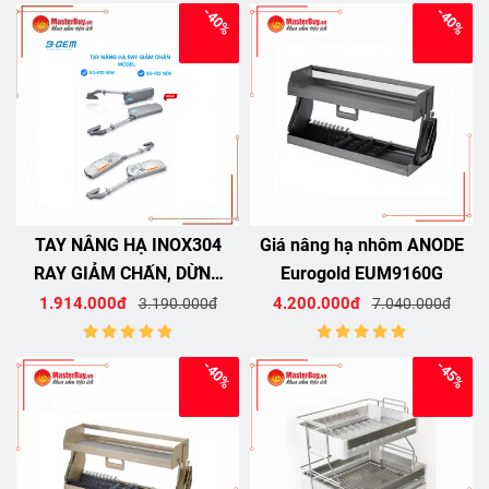
-40%
-40%
TAY NÂNG HẠ INOX304
Giá nâng hạ nhôm ANODE
RAY GIẢM CHẤN, DỪNG
Eurogold EUM9160G
ĐÁ ĐIỂM CAO CẤP B-GEM
1.914.000đ
4.200.000đ
3.190.000đ
7.040.000đ
BG-F25
-40%
-45%