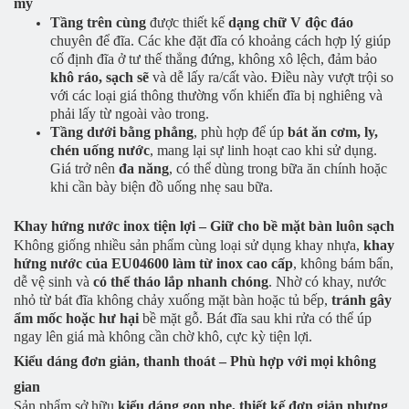
mỹ
Tầng trên cùng
được thiết kế
dạng chữ V độc đáo
chuyên để đĩa. Các khe đặt đĩa có khoảng cách hợp lý giúp
cố định đĩa ở tư thế thẳng đứng, không xô lệch, đảm bảo
khô ráo, sạch sẽ
và dễ lấy ra/cất vào. Điều này vượt trội so
với các loại giá thông thường vốn khiến đĩa bị nghiêng và
phải lấy từ ngoài vào trong.
Tầng dưới bằng phẳng
, phù hợp để úp
bát ăn cơm, ly,
chén uống nước
, mang lại sự linh hoạt cao khi sử dụng.
Giá trở nên
đa năng
, có thể dùng trong bữa ăn chính hoặc
khi cần bày biện đồ uống nhẹ sau bữa.
Khay hứng nước inox tiện lợi – Giữ cho bề mặt bàn luôn sạch
Không giống nhiều sản phẩm cùng loại sử dụng khay nhựa,
khay
hứng nước của EU04600 làm từ inox cao cấp
, không bám bẩn,
dễ vệ sinh và
có thể tháo lắp nhanh chóng
. Nhờ có khay, nước
nhỏ từ bát đĩa không chảy xuống mặt bàn hoặc tủ bếp,
tránh gây
ẩm mốc hoặc hư hại
bề mặt gỗ. Bát đĩa sau khi rửa có thể úp
ngay lên giá mà không cần chờ khô, cực kỳ tiện lợi.
Kiểu dáng đơn giản, thanh thoát – Phù hợp với mọi không
gian
Sản phẩm sở hữu
kiểu dáng gọn nhẹ, thiết kế đơn giản nhưng