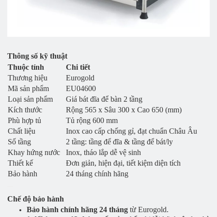
Thông số kỹ thuật
Thuộc tính
Chi tiết
Thương hiệu
Eurogold
Mã sản phẩm
EU04600
Loại sản phẩm
Giá bát đĩa để bàn 2 tầng
Kích thước
Rộng 565 x Sâu 300 x Cao 650 (mm)
Phù hợp tủ
Tủ rộng 600 mm
Chất liệu
Inox cao cấp chống gỉ, đạt chuẩn Châu Âu
Số tầng
2 tầng: tầng để đĩa & tầng để bát/ly
Khay hứng nước
Inox, tháo lắp dễ vệ sinh
Thiết kế
Đơn giản, hiện đại, tiết kiệm diện tích
Bảo hành
24 tháng chính hãng
Chế độ bảo hành
Bảo hành chính hãng 24 tháng
từ Eurogold.