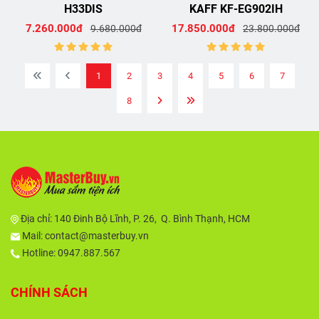
H33DIS
KAFF KF-EG902IH
7.260.000đ
17.850.000đ
9.680.000đ
23.800.000đ
1
2
3
4
5
6
7
8
Địa chỉ:
140 Đinh Bộ Lĩnh, P. 26, Q. Bình Thạnh, HCM
Mail:
contact@masterbuy.vn
Hotline: 0947.887.567
CHÍNH SÁCH