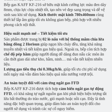
Bếp gas KAFF KF-216 sở hữu mặt kính cường lực màu đen dày
8mm, chịu lực chịu nhiệt tốt, tạo nên vẻ đẹp sang trọng và dễ vệ
sinh sau khi sử dụng.
Kích thước mặt kính 780x460mm
cùng
thiết kế lắp âm giúp tối ưu không gian bếp, phù hợp với nhiều
phong cách nội thất.
Hiệu suất mạnh mẽ – Tiết kiệm tối ưu
Sản phẩm được trang bị
02 lò nấu với hệ thống mâm chia lửa
bằng đồng 2 Horisun
giúp ngọn lửa cháy đều, tăng khả năng
truyền nhiệt và tiết kiệm gas hiệu quả. Ngoài ra, bếp còn tích hợp
chế độ pép hầm
giúp người dùng dễ dàng đun nấu các món ăn
cần thời gian dài như kho, hầm, ninh… mà vẫn tiết kiệm nhiên
liệu.
Lượng gas tiêu thụ chỉ 0.30kg/h/lò
, giúp tối ưu chi phí sử dụng
mỗi ngày mà vẫn đảm bảo hiệu quả nấu nướng vượt trội.
An toàn tuyệt đối với cảm ứng ngắt gas FFD
Bếp KAFF KF-216 được tích hợp
cảm biến ngắt gas tự động
FFD
, có khả năng tự ngắt nguồn gas khi phát hiện hiện tượng tắt
lửa bất thường do trào nước, gió mạnh hoặc nồi cạn. Đây là tính
năng đặc biệt quan trọng, giúp đảm bảo an toàn tuyệt đối cho
người sử dụng và tránh các sự cố nguy hiểm.