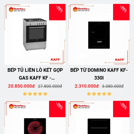
-25%
-25%
BẾP TỦ LIỀN LÒ KẾT GỢP
BẾP TỪ DOMINO KAFF KF-
GAS KAFF KF -
330I
FRT6604GAC
20.850.000đ
2.310.000đ
27.800.000đ
3.080.000đ
-25%
-25%