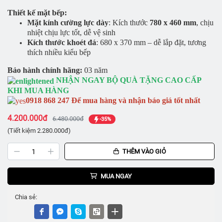
Thiết kế mặt bếp:
Mặt kính cường lực dày
: Kích thước
780 x 460 mm
, chịu
nhiệt chịu lực tốt, dễ vệ sinh
Kích thước khoét đá
: 680 x 370 mm – dễ lắp đặt, tương
thích nhiều kiểu bếp
Bảo hành chính hãng:
03 năm
NHẬN NGAY BỘ QUÀ TẶNG CAO CẤP
KHI MUA HÀNG
0918 868 247 Để mua hàng và nhận báo giá tốt nhất
4.200.000đ
6.480.000đ
-35%
(Tiết kiệm 2.280.000đ)
THÊM VÀO GIỎ
MUA NGAY
Chia sẻ: