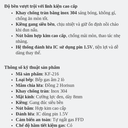
Độ bền vượt trội với linh kiện cao cấp
Khay chống tràn bằng inox 304
sáng bóng, không gỉ,
chống ăn mòn tốt.
Kiềng gang siêu bền
, chịu nhiệt và giữ ổn định nồi chảo
khi đun nấu.
Nút bấm hợp kim cao cấp
, chống mài mòn, thao tác nhẹ
nhàng.
Hệ thống đánh lửa IC sử dụng pin 1.5V
, tiện lợi và dễ
dàng thay thế.
Thông số kỹ thuật sản phẩm
Mã sản phẩm
: KF-216
Loại bếp
: Bếp gas âm 2 lò
Mâm chia lửa
: Đồng 2 Horisun
Khay chống tràn
: Inox 304
Mặt kính
: Cường lực đen, dày 8mm
Kiềng
: Gang đúc siêu bền
Nút bấm
: Hợp kim cao cấp
Đánh lửa
: IC dùng pin 1.5V
Cảm biến an toàn
: Tự ngắt gas FFD
Chế độ hầm tiết kiệm gas
: Có