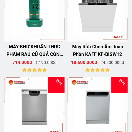
MÁY KHỬ KHUẨN THỰC
Máy Rửa Chén Âm Toàn
PHẨM RAU CỦ QUẢ CÔNG
Phần KAFF KF-BISW12
NGHỆ ION HYDROXYL B-
714.000đ
18.600.000đ
1.190.000đ
24.800.000đ
GEM BG-06GREEN
-25%
-25%