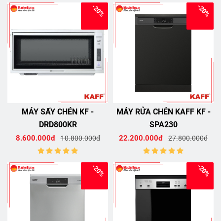
-20%
-20%
MÁY SẤY CHÉN KF -
MÁY RỬA CHÉN KAFF KF -
DRD800KR
SPA230
8.600.000đ
22.200.000đ
10.800.000đ
27.800.000đ
-20%
-20%