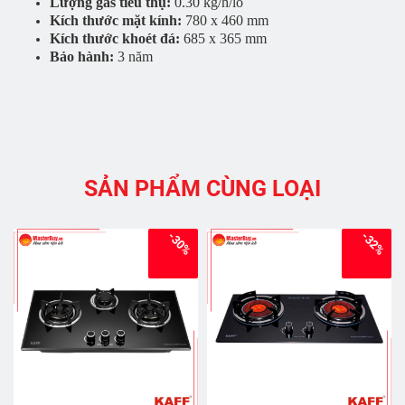
Lượng gas tiêu thụ:
0.30 kg/h/lò
Kích thước mặt kính:
780 x 460 mm
Kích thước khoét đá:
685 x 365 mm
Bảo hành:
3 năm
SẢN PHẨM CÙNG LOẠI
-30%
-32%