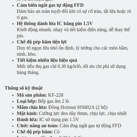
Cảm biến ngắt gas tự động FFD
Đảm bảo an toàn tuyệt đối khi có sự cố tràn, tắt lửa hoặc rò
rỉ gas.
Hệ thống đánh lửa IC bằng pin 1.5V
Khởi động nhanh, nhạy và tiết kiệm điện năng, dễ thay thế
pin.
Chế độ pép hầm tiện lợi
Duy trì ngọn lửa nhỏ ổn định, lý tưởng cho các món hầm,
ninh, kho.
Tiết kiệm nhiên liệu hiệu quả
Mức tiêu thụ gas chỉ 0.30 kg/h/lò, tối ưu chi phí sử dụng
hàng tháng.
Thông số kỹ thuật
Mã sản phẩm:
KF-228
Loại bếp:
Bếp gas âm 2 lò
Mâm chia lửa:
Đồng Horisun HS002A (2 bộ)
Mặt kính:
Cường lực đen dày 8mm, chịu lực, chịu nhiệt
Đánh lửa:
IC sử dụng pin 1.5V
Chức năng an toàn:
Cảm ứng ngắt gas tự động FFD
Chế độ pép hầm:
Có