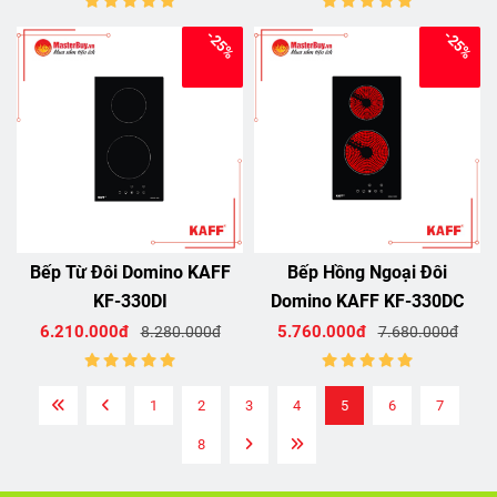
-25%
-25%
Bếp Từ Đôi Domino KAFF
Bếp Hồng Ngoại Đôi
KF-330DI
Domino KAFF KF-330DC
6.210.000đ
5.760.000đ
8.280.000đ
7.680.000đ
1
2
3
4
5
6
7
8