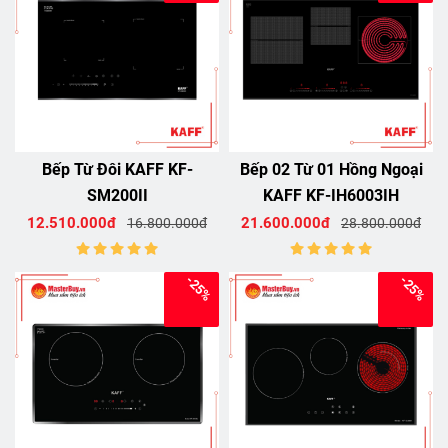
Bếp Từ Đôi KAFF KF-
Bếp 02 Từ 01 Hồng Ngoại
SM200II
KAFF KF-IH6003IH
12.510.000đ
21.600.000đ
16.800.000đ
28.800.000đ
-25%
-25%