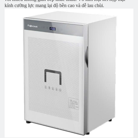
kính cường lực mang lại độ bền cao và dễ lau chùi.