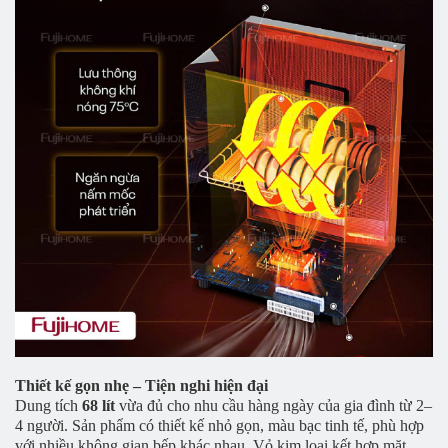
Thiết kế gọn nhẹ – Tiện nghi hiện đại
Dung tích
68 lít
vừa đủ cho nhu cầu hàng ngày của gia đình từ 2–
4 người. Sản phẩm có thiết kế nhỏ gọn, màu bạc tinh tế, phù hợp
với nhiều không gian bếp khác nhau. Vỏ kim loại kết hợp mặt