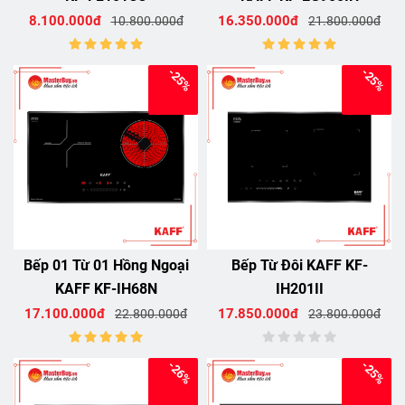
8.100.000đ
16.350.000đ
10.800.000đ
21.800.000đ
-25%
-25%
Bếp 01 Từ 01 Hồng Ngoại
Bếp Từ Đôi KAFF KF-
KAFF KF-IH68N
IH201II
17.100.000đ
17.850.000đ
22.800.000đ
23.800.000đ
-26%
-25%